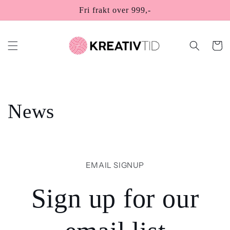
Gå videre
Fri frakt over 999,-
til
innholdet
Handleku
News
EMAIL SIGNUP
Sign up for our